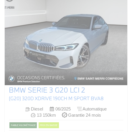
BMW SERIE 3 G20 LCI 2
(G20) 320D XDRIVE 190CH M SPORT BVA8
Diesel
06/2025
Automatique
13 150km
Garantie 24 mois
FAIBLE KILOMÉTRAGE
PRIX EN BAISSE