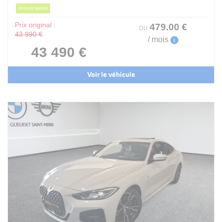
PRIX EN BAISSE
Prix original :
479
.00
€
ou
43 990 €
/ mois
i
43 490 €
Voir le véhicule