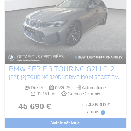
BMW SERIE 3 TOURING G21 LCI 2
(G21) (2) TOURING 320D XDRIVE 190 M SPORT BVA8
Diesel
05/2025
Automatique
31 151km
Garantie 24 mois
476
.00
€
45 690 €
ou
/ mois
i
Voir le véhicule