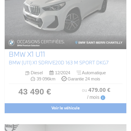
BMW X1 U11
BMW (U11) X1 SDRIVE20D 163 M SPORT DKG7
Diesel
12/2024
Automatique
39 096km
Garantie 24 mois
479
.00
€
43 490 €
ou
/ mois
i
Voir le véhicule