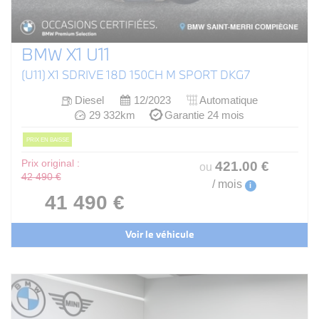
BMW X1 U11
(U11) X1 SDRIVE 18D 150CH M SPORT DKG7
Diesel
12/2023
Automatique
29 332km
Garantie 24 mois
PRIX EN BAISSE
Prix original :
421
.00
€
ou
42 490 €
/ mois
i
41 490 €
Voir le véhicule