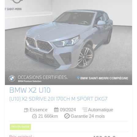
BMW X2 U10
(U10) X2 SDRIVE 20I 170CH M SPORT DKG7
Essence
09/2024
Automatique
21 666km
Garantie 24 mois
PRIX EN BAISSE
Prix original :