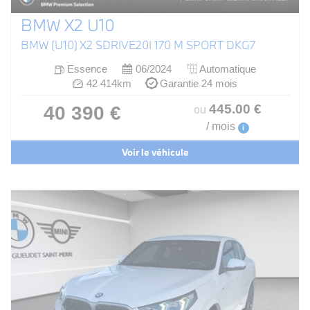
BMW X2 U10
BMW (U10) X2 SDRIVE20I 170 M SPORT DKG7
Essence
06/2024
Automatique
42 414km
Garantie 24 mois
445
.00
€
40 390 €
ou
/ mois
i
Voir le véhicule