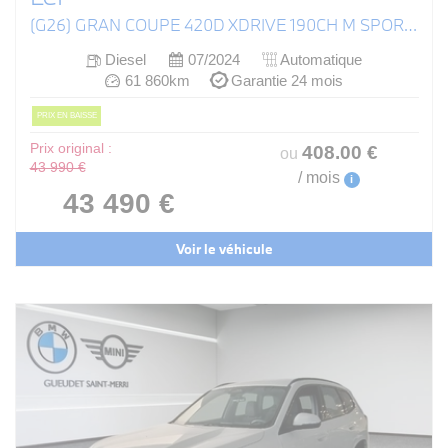
(G26) GRAN COUPE 420D XDRIVE 190CH M SPORT BVA8
Diesel
07/2024
Automatique
61 860km
Garantie 24 mois
PRIX EN BAISSE
Prix original :
408
.00
€
ou
43 990 €
/ mois
i
43 490 €
Voir le véhicule