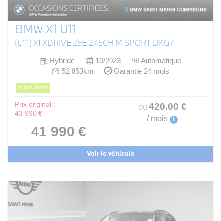
BMW X1 U11
(U11) X1 XDRIVE 25E 245CH M SPORT DKG7
Hybride
10/2023
Automatique
52 853km
Garantie 24 mois
PRIX EN BAISSE
Prix original :
420
.00
€
ou
43 990 €
/ mois
i
41 990 €
Voir le véhicule