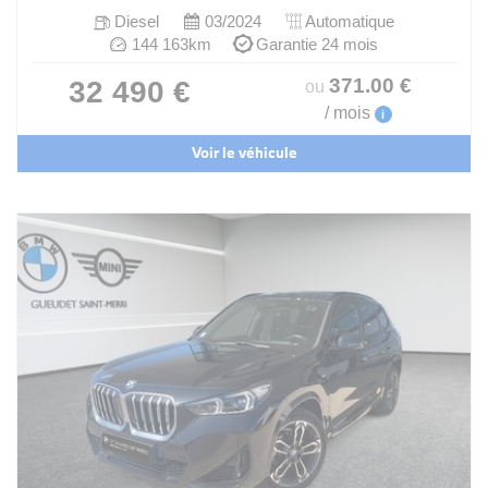
Diesel
03/2024
Automatique
144 163km
Garantie 24 mois
371
.00
€
32 490 €
ou
/ mois
i
Voir le véhicule