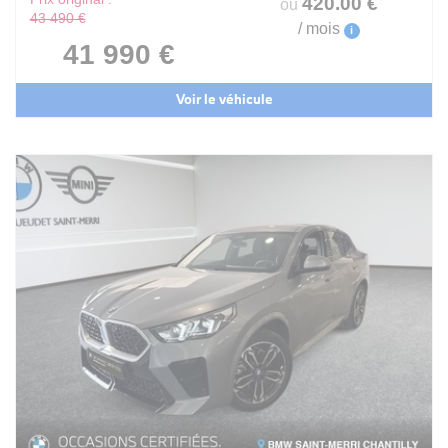
420
.00
€
ou
43 490 €
/ mois
i
41 990 €
Voir le véhicule