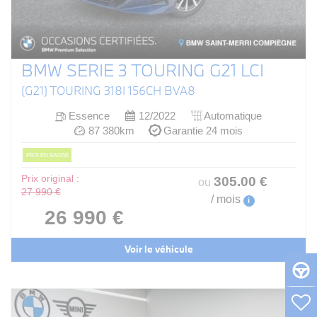
BMW SERIE 3 TOURING G21 LCI
(G21) TOURING 318I 156CH BVA8
Essence
12/2022
Automatique
87 380km
Garantie 24 mois
PRIX EN BAISSE
Prix original :
305
.00
€
ou
27 990 €
/ mois
i
26 990 €
Voir le véhicule