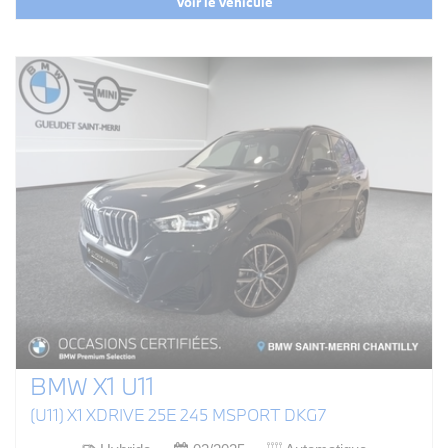
Voir le véhicule
BMW X1 U11
(U11) X1 XDRIVE 25E 245 MSPORT DKG7