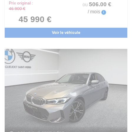
Prix original :
506
.00
€
ou
46 900 €
/ mois
i
45 990 €
Voir le véhicule