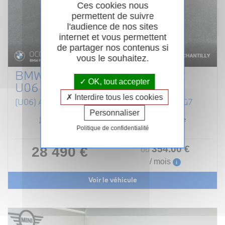
Ces cookies nous
permettent de suivre
l'audience de nos sites
internet et vous permettent
de partager nos contenus si
vous le souhaitez.
BMW SERIE 2 ACTIVE TOURER
OK, tout accepter
U06
Interdire tous les cookies
(U06) ACTIVE TOURER 218I 136 MSPORT DKG7
Personnaliser
Essence
03/2024
Automatique
Politique de confidentialité
60 030km
Garantie 24 mois
354
.00
€
28 490 €
ou
/ mois
i
Voir le véhicule