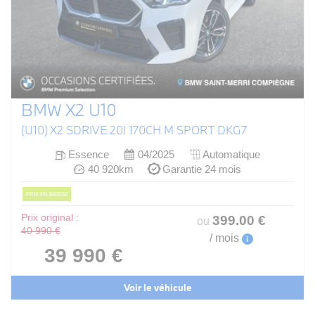
BMW X2 U10
(U10) X2 SDRIVE 20I 170CH M SPORT DKG7
Essence
04/2025
Automatique
40 920km
Garantie 24 mois
PRIX EN BAISSE
Prix original :
399
.00
€
ou
40 990 €
/ mois
i
39 990 €
Voir le véhicule