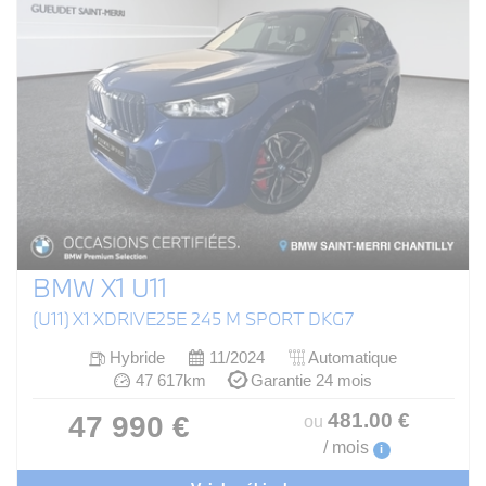
BMW X1 U11
(U11) X1 XDRIVE25E 245 M SPORT DKG7
Hybride
11/2024
Automatique
47 617km
Garantie 24 mois
481
.00
€
47 990 €
ou
/ mois
i