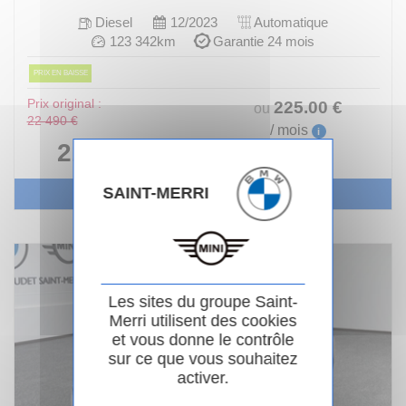
Diesel
12/2023
Automatique
123 342km
Garantie 24 mois
PRIX EN BAISSE
Prix original :
225
.00
€
ou
22 490 €
/ mois
i
21 990 €
SAINT-MERRI
Voir le véhicule
Les sites du groupe Saint-
Merri utilisent des cookies
et vous donne le contrôle
sur ce que vous souhaitez
activer.