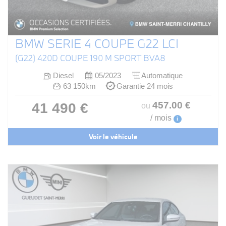
BMW SERIE 4 COUPE G22 LCI
(G22) 420D COUPE 190 M SPORT BVA8
Diesel
05/2023
Automatique
63 150km
Garantie 24 mois
457
.00
€
41 490 €
ou
/ mois
i
Voir le véhicule