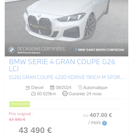
BMW SERIE 4 GRAN COUPE G26
LCI
(G26) GRAN COUPE 420D XDRIVE 190CH M SPORT BVA8
Diesel
08/2024
Automatique
60 629km
Garantie 24 mois
PRIX EN BAISSE
Prix original :
407
.00
€
ou
43 990 €
/ mois
i
43 490 €