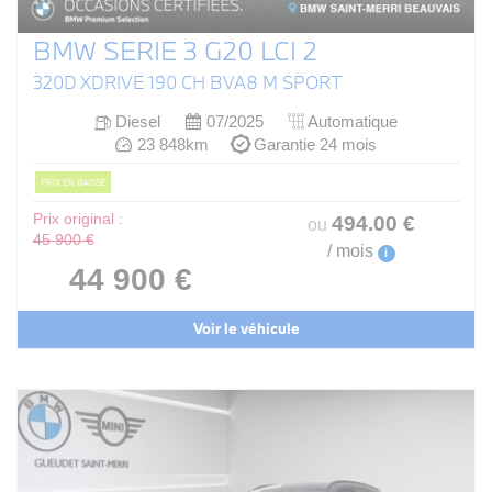
BMW SERIE 3 G20 LCI 2
320D XDRIVE 190 CH BVA8 M SPORT
Diesel
07/2025
Automatique
23 848km
Garantie 24 mois
PRIX EN BAISSE
Prix original :
494
.00
€
ou
45 900 €
/ mois
i
44 900 €
Voir le véhicule