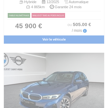
Hybride
12/2025
Automatique
4 865km
Garantie 24 mois
FAIBLE KILOMÉTRAGE
MALUS ET TAXE AU POIDS INCLUS
505
.00
€
45 900 €
ou
/ mois
i
Voir le véhicule