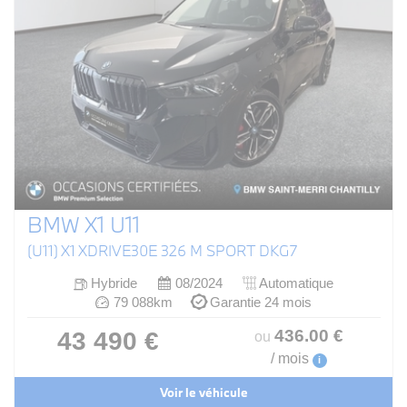
BMW X1 U11
(U11) X1 XDRIVE30E 326 M SPORT DKG7
Hybride
08/2024
Automatique
79 088km
Garantie 24 mois
436
.00
€
43 490 €
ou
/ mois
i
Voir le véhicule