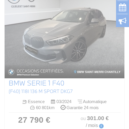
BMW SERIE 1 F40
(F40) 118I 136 M SPORT DKG7
Essence
03/2024
Automatique
60 801km
Garantie 24 mois
301
.00
€
27 790 €
ou
/ mois
i