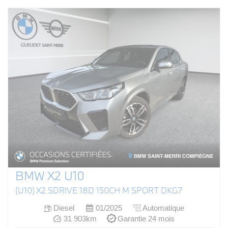
BMW X2 U10
(U10) X2 SDRIVE 18D 150CH M SPORT DKG7
Diesel
01/2025
Automatique
31 903km
Garantie 24 mois