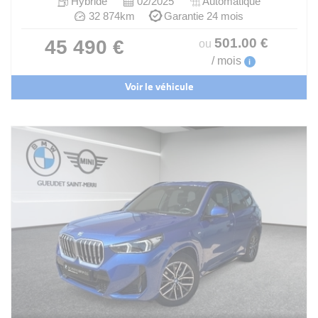
Hybride
02/2025
Automatique
32 874km
Garantie 24 mois
501
.00
€
45 490 €
ou
/ mois
i
Voir le véhicule