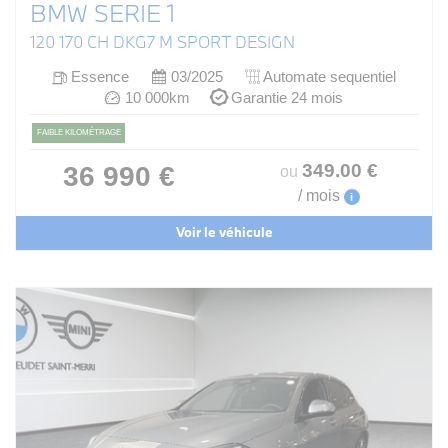
BMW SERIE 1
120 170 CH DKG7 M SPORT DESIGN
Essence
03/2025
Automate sequentiel
10 000km
Garantie 24 mois
FAIBLE KILOMÉTRAGE
349
.00
€
36 990 €
ou
/ mois
i
Voir le véhicule