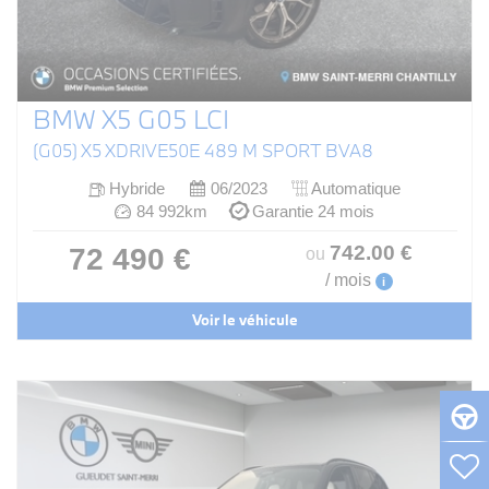
BMW X5 G05 LCI
(G05) X5 XDRIVE50E 489 M SPORT BVA8
Hybride
06/2023
Automatique
84 992km
Garantie 24 mois
742
.00
€
72 490 €
ou
/ mois
i
Voir le véhicule