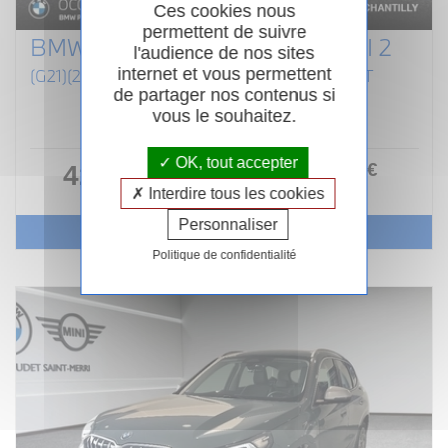
Ces cookies nous
permettent de suivre
BMW SERIE 3 TOURING G21 LCI 2
l'audience de nos sites
internet et vous permettent
(G21)(2) 320D TOURING XDRIVE 190 M SPORT
de partager nos contenus si
Diesel
04/2024
Automatique
vous le souhaitez.
61 430km
Garantie 24 mois
OK, tout accepter
476
.00
€
42 990 €
ou
/ mois
Interdire tous les cookies
i
Personnaliser
Voir le véhicule
Politique de confidentialité