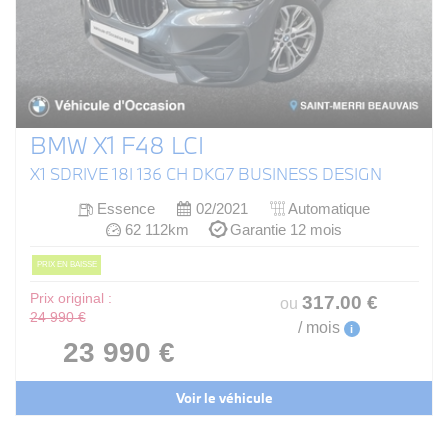
BMW X1 F48 LCI
X1 SDRIVE 18I 136 CH DKG7 BUSINESS DESIGN
Essence
02/2021
Automatique
62 112km
Garantie 12 mois
PRIX EN BAISSE
Prix original :
317
.00
€
ou
24 990 €
/ mois
i
23 990 €
Voir le véhicule