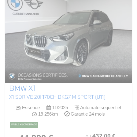
BMW X1
X1 SDRIVE 20I 170CH DKG7 M SPORT (U11)
Essence
11/2025
Automate sequentiel
19 256km
Garantie 24 mois
FAIBLE KILOMÉTRAGE
432
.00
€
ou