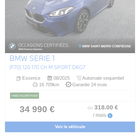
BMW SERIE 1
(F70) 120 170 CH M SPORT DKG7
Essence
08/2025
Automate sequentiel
16 709km
Garantie 24 mois
FAIBLE KILOMÉTRAGE
318
.00
€
34 990 €
ou
/ mois
i
Voir le véhicule