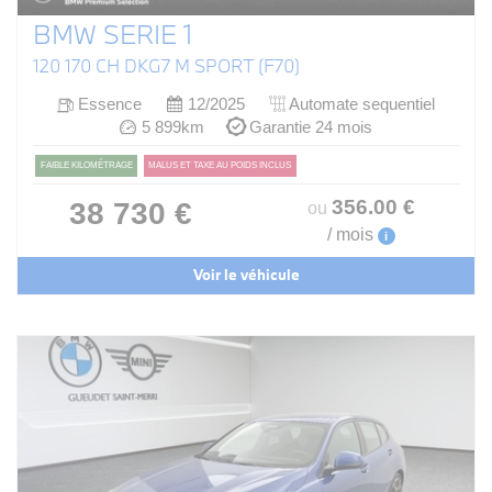
BMW SERIE 1
120 170 CH DKG7 M SPORT (F70)
Essence
12/2025
Automate sequentiel
5 899km
Garantie 24 mois
FAIBLE KILOMÉTRAGE
MALUS ET TAXE AU POIDS INCLUS
356
.00
€
38 730 €
ou
/ mois
i
Voir le véhicule