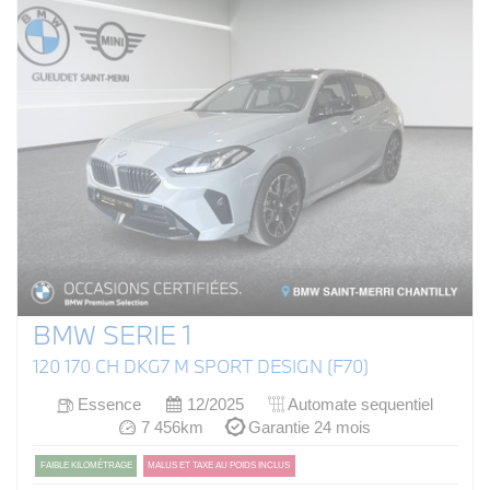
BMW SERIE 1
120 170 CH DKG7 M SPORT DESIGN (F70)
Essence
12/2025
Automate sequentiel
7 456km
Garantie 24 mois
FAIBLE KILOMÉTRAGE
MALUS ET TAXE AU POIDS INCLUS