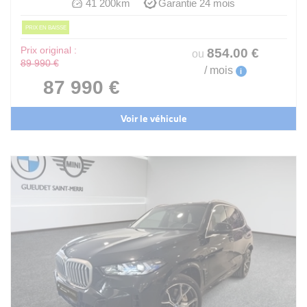
41 200km
Garantie 24 mois
PRIX EN BAISSE
Prix original :
854
.00
€
ou
89 990 €
/ mois
i
87 990 €
Voir le véhicule