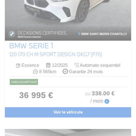
BMW SERIE 1
120 170 CH M SPORT DESIGN DKG7 (F70)
Essence
12/2025
Automate sequentiel
8 565km
Garantie 24 mois
FAIBLE KILOMÉTRAGE
338
.00
€
36 995 €
ou
/ mois
i
Voir le véhicule