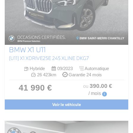
BMW X1 U11
(U11) X1 XDRIVE25E 245 XLINE DKG7
Hybride
09/2023
Automatique
26 423km
Garantie 24 mois
390
.00
€
41 990 €
ou
/ mois
i
Voir le véhicule