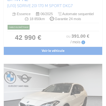
(U10) SDRIVE 20I 170 M SPORT DKG7
Essence
06/2025
Automate sequentiel
18 850km
Garantie 24 mois
FAIBLE KILOMÉTRAGE
391
.00
€
42 990 €
ou
/ mois
i
Voir le véhicule