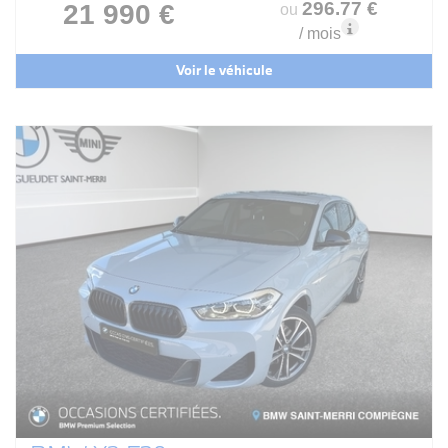
296
.77
€
21 990 €
ou
/ mois
Voir le véhicule