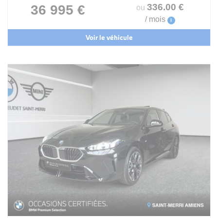
336
.00
€
36 995 €
ou
/ mois
i
Voir le véhicule