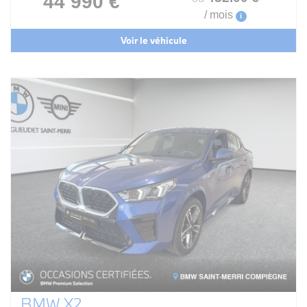
44 990 €
/ mois
i
Voir le véhicule
BMW X2