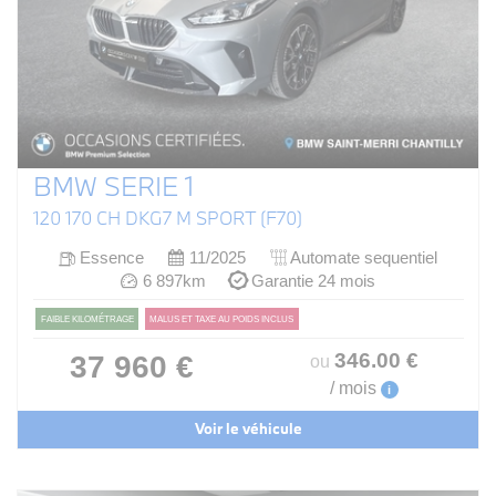
BMW SERIE 1
120 170 CH DKG7 M SPORT (F70)
Essence
11/2025
Automate sequentiel
6 897km
Garantie 24 mois
FAIBLE KILOMÉTRAGE
MALUS ET TAXE AU POIDS INCLUS
346
.00
€
37 960 €
ou
/ mois
i
Voir le véhicule