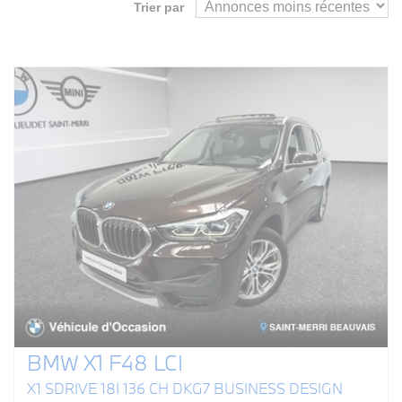
Trier par
BMW X1 F48 LCI
X1 SDRIVE 18I 136 CH DKG7 BUSINESS DESIGN