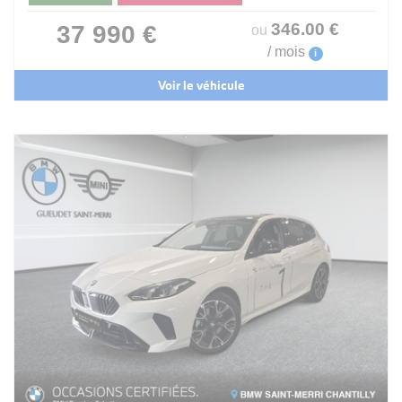
346
.00
€
37 990 €
ou
/ mois
i
Voir le véhicule