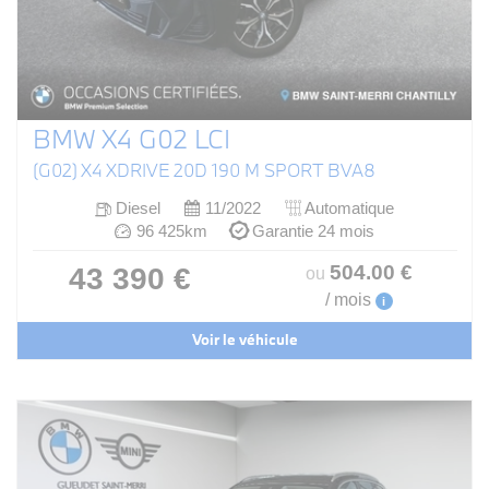
BMW X4 G02 LCI
(G02) X4 XDRIVE 20D 190 M SPORT BVA8
Diesel
11/2022
Automatique
96 425km
Garantie 24 mois
504
.00
€
43 390 €
ou
/ mois
i
Voir le véhicule