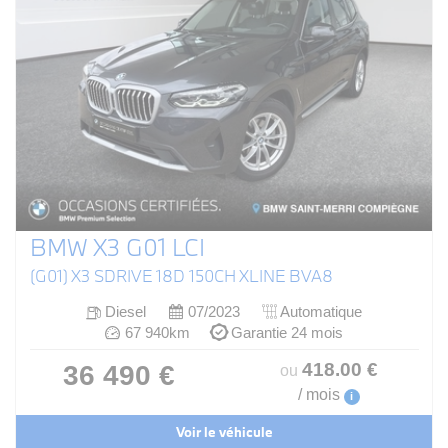
BMW X3 G01 LCI
(G01) X3 SDRIVE 18D 150CH XLINE BVA8
Diesel
07/2023
Automatique
67 940km
Garantie 24 mois
418
.00
€
36 490 €
ou
/ mois
i
Voir le véhicule