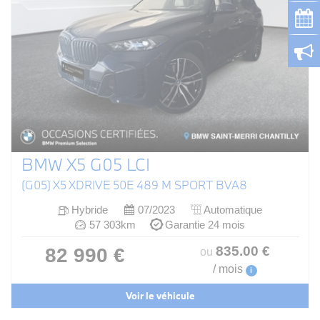
BMW X5 G05 LCI
(G05) X5 XDRIVE 50E 489 M SPORT BVA8
Hybride
07/2023
Automatique
57 303km
Garantie 24 mois
835
.00
€
82 990 €
ou
/ mois
i
Voir le véhicule