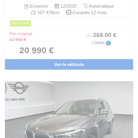
Essence
12/2020
Automatique
107 476km
Garantie 12 mois
PRIX EN BAISSE
Prix original :
268
.00
€
ou
22 990 €
/ mois
i
20 990 €
Voir le véhicule