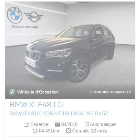
BMW X1 F48 LCI
BMW (F48) X1 SDRIVE 18I 136 XLINE DKG7
Essence
04/2016
Automatique
84 491km
Garantie 12 mois