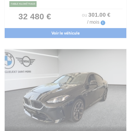
FAIBLE KILOMÉTRAGE
301
.00
€
32 480 €
ou
/ mois
i
Voir le véhicule