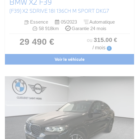
BMW X2 F39
(F39) X2 SDRIVE 18I 136CH M SPORT DKG7
Essence
05/2023
Automatique
58 918km
Garantie 24 mois
315
.00
€
29 490 €
ou
/ mois
i
Voir le véhicule