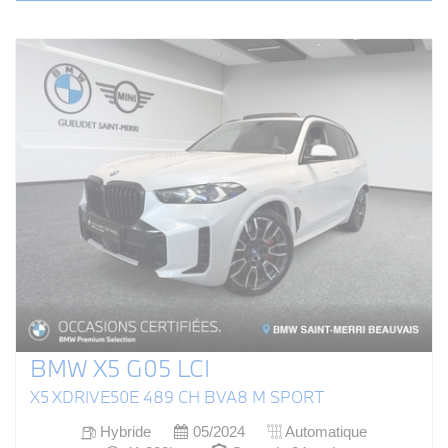
BMW X5 G05 LCI
X5 XDRIVE50E 489 CH BVA8 M SPORT
Hybride
05/2024
Automatique