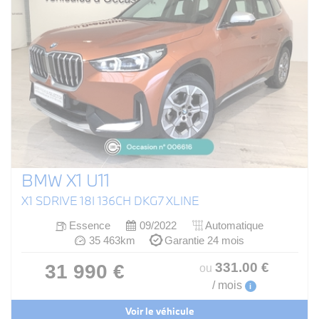
BMW X1 U11
X1 SDRIVE 18I 136CH DKG7 XLINE
Essence
09/2022
Automatique
35 463km
Garantie 24 mois
331
.00
€
31 990 €
ou
/ mois
i
Voir le véhicule