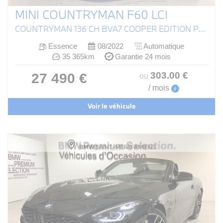
MINI COUNTRYMAN F60 LCI
COUNTRYMAN 136 CH BVA7 COOPER EDITION PREMIUM PLUS
Essence
08/2022
Automatique
35 365km
Garantie 24 mois
303
.00
€
27 490 €
ou
/ mois
i
Voir le véhicule