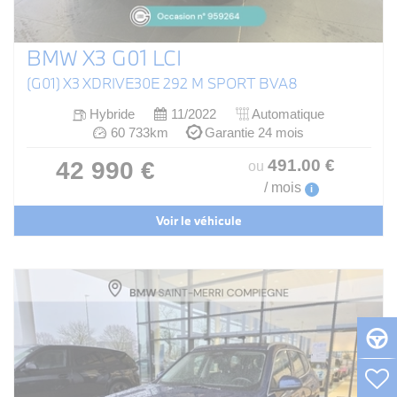
BMW X3 G01 LCI
(G01) X3 XDRIVE30E 292 M SPORT BVA8
Hybride
11/2022
Automatique
60 733km
Garantie 24 mois
491
.00
€
42 990 €
ou
/ mois
i
Voir le véhicule