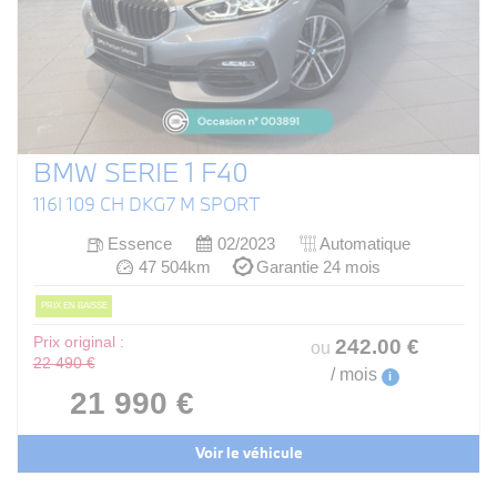
BMW SERIE 1 F40
116I 109 CH DKG7 M SPORT
Essence
02/2023
Automatique
47 504km
Garantie 24 mois
PRIX EN BAISSE
Prix original :
242
.00
€
ou
22 490 €
/ mois
i
21 990 €
Voir le véhicule