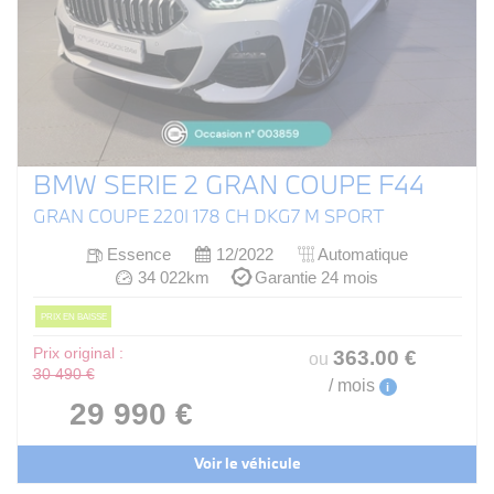
BMW SERIE 2 GRAN COUPE F44
GRAN COUPE 220I 178 CH DKG7 M SPORT
Essence
12/2022
Automatique
34 022km
Garantie 24 mois
PRIX EN BAISSE
Prix original :
363
.00
€
ou
30 490 €
/ mois
i
29 990 €
Voir le véhicule