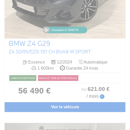
BMW Z4 G29
Z4 SDRIVE20I 197 CH BVA8 M SPORT
Essence
12/2024
Automatique
1 602km
Garantie 24 mois
FAIBLE KILOMÉTRAGE
MALUS ET TAXE AU POIDS INCLUS
621
.00
€
56 490 €
ou
/ mois
i
Voir le véhicule