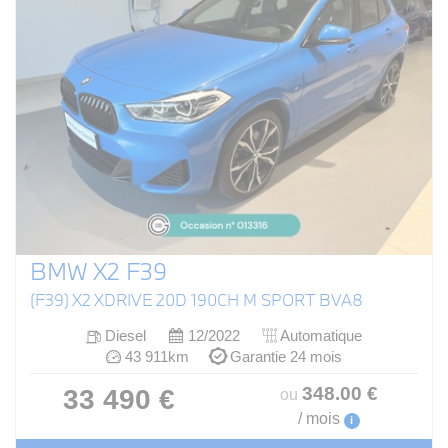
BMW X2 F39
(F39) X2 XDRIVE 20D 190CH M SPORT BVA8
Diesel
12/2022
Automatique
43 911km
Garantie 24 mois
348
.00
€
33 490 €
ou
/ mois
i