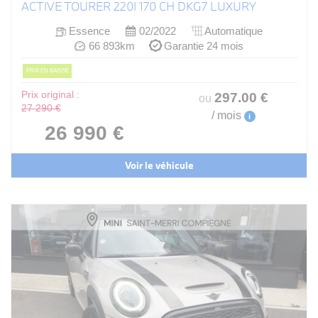
ACTIVE TOURER 220I 170 CH DKG7 LUXURY
Essence
02/2022
Automatique
66 893km
Garantie 24 mois
PRIX EN BAISSE
Prix original :
297
.00
€
ou
27 290 €
/ mois
i
26 990 €
Voir le véhicule