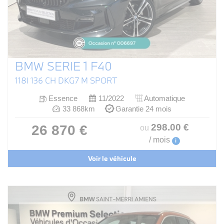
BMW SERIE 1 F40
118I 136 CH DKG7 M SPORT
Essence
11/2022
Automatique
33 868km
Garantie 24 mois
298
.00
€
26 870 €
ou
/ mois
i
Voir le véhicule