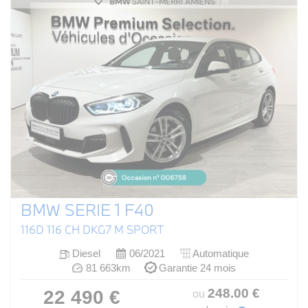
BMW SERIE 1 F40
116D 116 CH DKG7 M SPORT
Diesel
06/2021
Automatique
81 663km
Garantie 24 mois
248
.00
€
22 490 €
ou