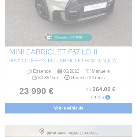
MINI CABRIOLET F57 LCI II
(F57) COOPER S 192 CABRIOLET FINITION JCW
Essence
02/2022
Manuelle
80 854km
Garantie 24 mois
264
.00
€
23 990 €
ou
/ mois
i
Voir le véhicule