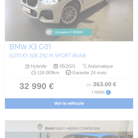
BMW X3 G01
(G01) X3 30E 292 M SPORT BVA8
Hybride
05/2021
Automatique
118 069km
Garantie 24 mois
363
.00
€
32 990 €
ou
/ mois
i
Voir le véhicule