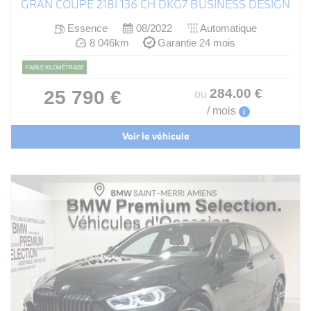
GRAN COUPE 218I 136 CH DKG7 BUSINESS DESIGN
Essence
08/2022
Automatique
8 046km
Garantie 24 mois
FAIBLE KILOMÉTRAGE
284
.00
€
25 790 €
ou
/ mois
i
Voir le véhicule