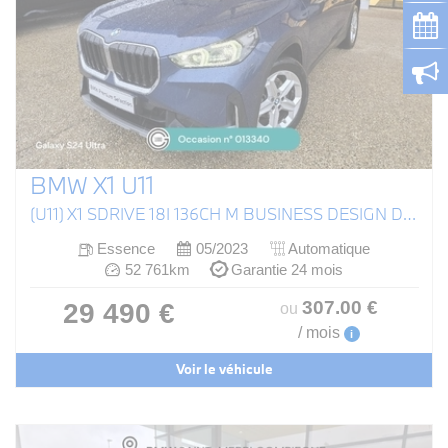
BMW X1 U11
(U11) X1 SDRIVE 18I 136CH M BUSINESS DESIGN DKG7
Essence
05/2023
Automatique
52 761km
Garantie 24 mois
307
.00
€
29 490 €
ou
/ mois
i
Voir le véhicule