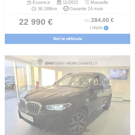
Essence
11/2022
Manuelle
36 188km
Garantie 24 mois
284
.00
€
22 990 €
ou
/ mois
i
Voir le véhicule