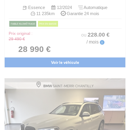
Essence
12/2024
Automatique
11 235km
Garantie 24 mois
FAIBLE KILOMÉTRAGE
PRIX EN BAISSE
Prix original :
228
.00
€
ou
29 490 €
/ mois
i
28 990 €
Voir le véhicule