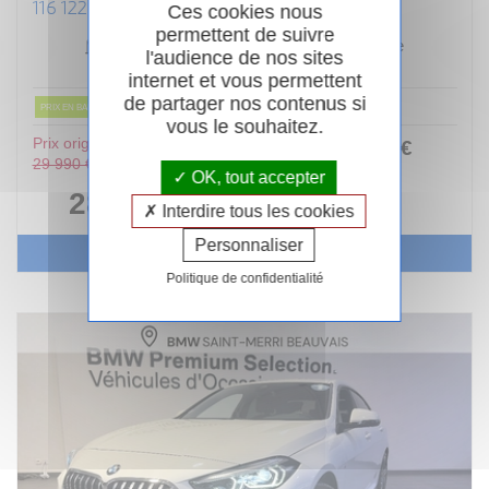
116 122 CH DKG7 M SPORT DESIGN
Ces cookies nous
permettent de suivre
Essence
11/2024
Automatique
l'audience de nos sites
22 000km
Garantie 24 mois
internet et vous permettent
de partager nos contenus si
PRIX EN BAISSE
vous le souhaitez.
Prix original :
253
.00
€
ou
29 990 €
/ mois
OK, tout accepter
i
28 490 €
Interdire tous les cookies
Personnaliser
Voir le véhicule
Politique de confidentialité