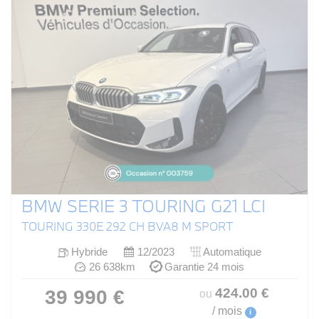
BMW SERIE 3 TOURING G21 LCI
TOURING 330E 292 CH BVA8 M SPORT
Hybride
12/2023
Automatique
26 638km
Garantie 24 mois
424
.00
€
39 990 €
ou
/ mois
i