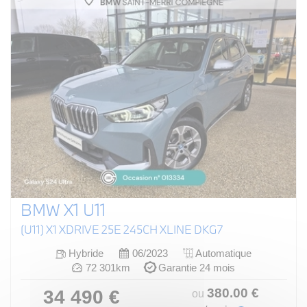
BMW X1 U11
(U11) X1 XDRIVE 25E 245CH XLINE DKG7
Hybride
06/2023
Automatique
72 301km
Garantie 24 mois
380
.00
€
34 490 €
ou