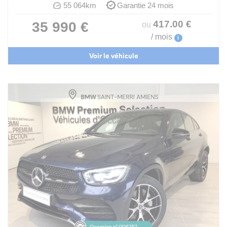
55 064km
Garantie 24 mois
417
.00
€
35 990 €
ou
/ mois
i
Voir le véhicule