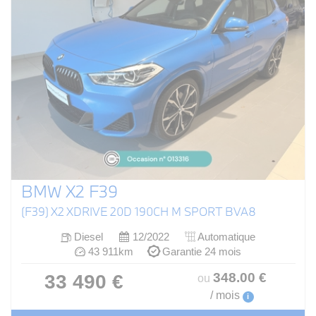
BMW X2 F39
(F39) X2 XDRIVE 20D 190CH M SPORT BVA8
Diesel
12/2022
Automatique
43 911km
Garantie 24 mois
348
.00
€
33 490 €
ou
/ mois
i