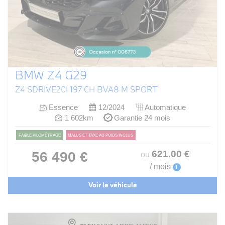
BMW Z4 G29
Z4 SDRIVE20I 197 CH BVA8 M SPORT
Essence
12/2024
Automatique
1 602km
Garantie 24 mois
FAIBLE KILOMÉTRAGE
MALUS ET TAXE AU POIDS INCLUS
621
.00
€
56 490 €
ou
/ mois
i
Voir le véhicule