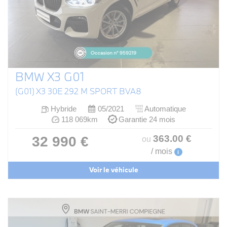
BMW X3 G01
(G01) X3 30E 292 M SPORT BVA8
Hybride
05/2021
Automatique
118 069km
Garantie 24 mois
363
.00
€
32 990 €
ou
/ mois
i
Voir le véhicule