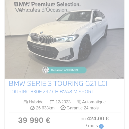
BMW SERIE 3 TOURING G21 LCI
TOURING 330E 292 CH BVA8 M SPORT
Hybride
12/2023
Automatique
26 638km
Garantie 24 mois
424
.00
€
39 990 €
ou
/ mois
i