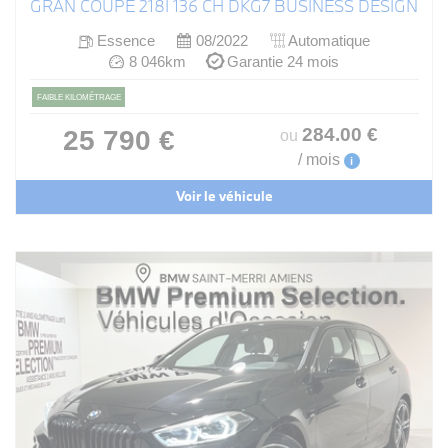
GRAN COUPE 218I 136 CH DKG7 BUSINESS DESIGN
Essence
08/2022
Automatique
8 046km
Garantie 24 mois
FAIBLE KILOMÉTRAGE
284
.00
€
25 790 €
ou
/ mois
i
Voir le véhicule