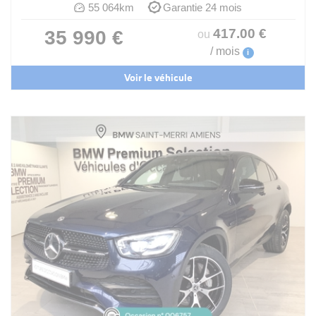
55 064km
Garantie 24 mois
417
.00
€
35 990 €
ou
/ mois
i
Voir le véhicule