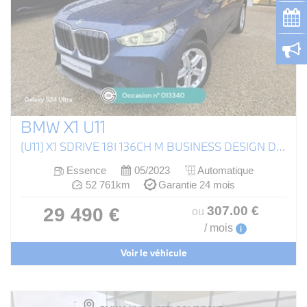
BMW X1 U11
(U11) X1 SDRIVE 18I 136CH M BUSINESS DESIGN DKG7
Essence
05/2023
Automatique
52 761km
Garantie 24 mois
307
.00
€
29 490 €
ou
/ mois
i
Voir le véhicule