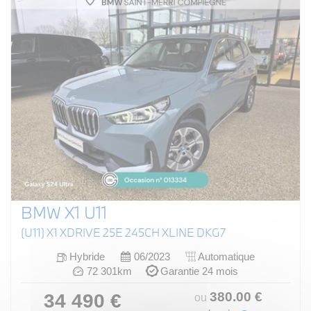
BMW X1 U11
(U11) X1 XDRIVE 25E 245CH XLINE DKG7
Hybride
06/2023
Automatique
72 301km
Garantie 24 mois
380
.00
€
34 490 €
ou