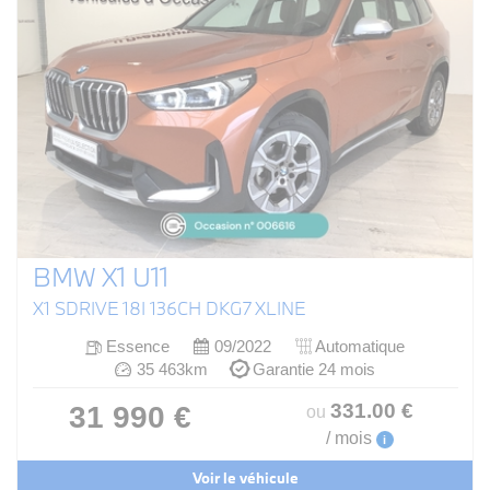
BMW X1 U11
X1 SDRIVE 18I 136CH DKG7 XLINE
Essence
09/2022
Automatique
35 463km
Garantie 24 mois
331
.00
€
31 990 €
ou
/ mois
i
Voir le véhicule