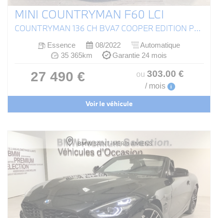
MINI COUNTRYMAN F60 LCI
COUNTRYMAN 136 CH BVA7 COOPER EDITION PREMIUM PLUS
Essence
08/2022
Automatique
35 365km
Garantie 24 mois
303
.00
€
27 490 €
ou
/ mois
i
Voir le véhicule