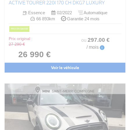
ACTIVE TOURER 220I 170 CH DKG7 LUXURY
Essence
02/2022
Automatique
66 893km
Garantie 24 mois
PRIX EN BAISSE
Prix original :
297
.00
€
ou
27 290 €
/ mois
i
26 990 €
Voir le véhicule