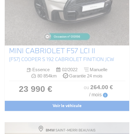
MINI CABRIOLET F57 LCI II
(F57) COOPER S 192 CABRIOLET FINITION JCW
Essence
02/2022
Manuelle
80 854km
Garantie 24 mois
264
.00
€
23 990 €
ou
/ mois
i
Voir le véhicule