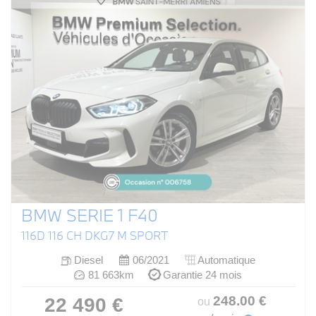
BMW SERIE 1 F40
116D 116 CH DKG7 M SPORT
Diesel
06/2021
Automatique
81 663km
Garantie 24 mois
248
.00
€
22 490 €
ou