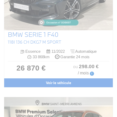
BMW SERIE 1 F40
118I 136 CH DKG7 M SPORT
Essence
11/2022
Automatique
33 868km
Garantie 24 mois
298
.00
€
26 870 €
ou
/ mois
i
Voir le véhicule