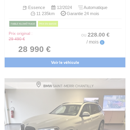
Essence
12/2024
Automatique
11 235km
Garantie 24 mois
FAIBLE KILOMÉTRAGE
PRIX EN BAISSE
Prix original :
228
.00
€
ou
29 490 €
/ mois
i
28 990 €
Voir le véhicule