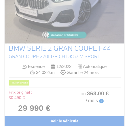
BMW SERIE 2 GRAN COUPE F44
GRAN COUPE 220I 178 CH DKG7 M SPORT
Essence
12/2022
Automatique
34 022km
Garantie 24 mois
PRIX EN BAISSE
Prix original :
363
.00
€
ou
30 490 €
/ mois
i
29 990 €
Voir le véhicule