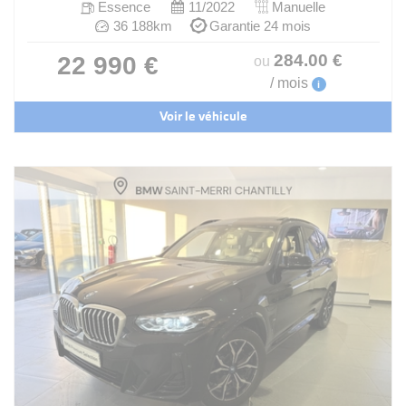
Essence
11/2022
Manuelle
36 188km
Garantie 24 mois
284
.00
€
22 990 €
ou
/ mois
i
Voir le véhicule