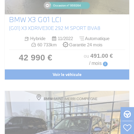
BMW X3 G01 LCI
(G01) X3 XDRIVE30E 292 M SPORT BVA8
Hybride
11/2022
Automatique
60 733km
Garantie 24 mois
491
.00
€
42 990 €
ou
/ mois
i
Voir le véhicule