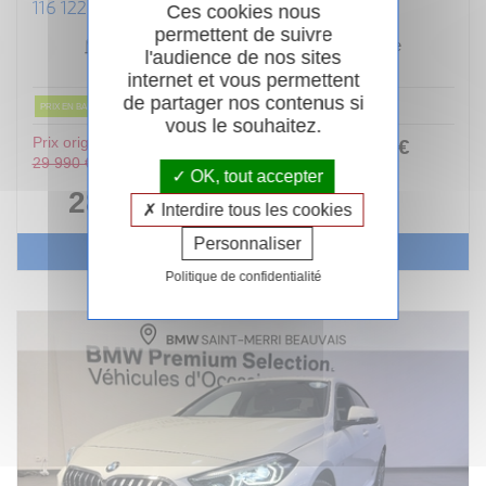
116 122 CH DKG7 M SPORT DESIGN
Ces cookies nous
permettent de suivre
Essence
11/2024
Automatique
l'audience de nos sites
22 000km
Garantie 24 mois
internet et vous permettent
de partager nos contenus si
PRIX EN BAISSE
vous le souhaitez.
Prix original :
253
.00
€
ou
29 990 €
/ mois
OK, tout accepter
i
28 490 €
Interdire tous les cookies
Personnaliser
Voir le véhicule
Politique de confidentialité