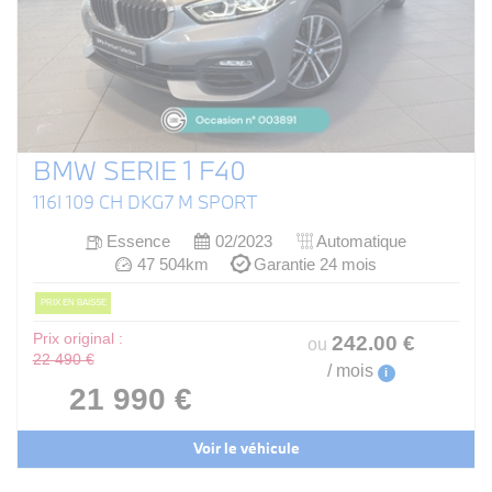
BMW SERIE 1 F40
116I 109 CH DKG7 M SPORT
Essence
02/2023
Automatique
47 504km
Garantie 24 mois
PRIX EN BAISSE
Prix original :
242
.00
€
ou
22 490 €
/ mois
i
21 990 €
Voir le véhicule